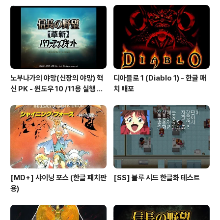
노부나가의 야망(신장의 야망) 혁
디아블로 1 (Diablo 1) - 한글 패
신 PK - 윈도우 10 /11용 실행 파
치 배포
일
[MD+] 샤이닝 포스 (한글 패치판
[SS] 블루 시드 한글화 테스트
용)