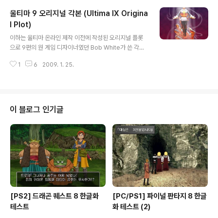
이야기이다. 울온 서비스 후 9편의 개발을 재개하고 보니
울티마 9 오리지널 각본 (Ultima IX Origina
너무 낡아서 못 쓰겠더란 말도 스크린 샷을 보면 어느 정도
는 이해가 간다. 이 당시에는 파티 시스템이나 스케쥴 같은
l Plot)
글 내용
것들이 모두 계획되어 있었지만 지금의 엔진으로 넘어오면
이하는 울티마 온라인 제작 이전에 작성된 오리지널 플롯
서 시스템 과부하라는 미명 아래 전부 삭제시킨 것은 너무
으로 9편의 원 게임 디자이너였던 Bob White가 쓴 각본
도 아쉬운 점이다. 여담인데 9편에서 말들이 주렁주렁 매
이다. 속칭 Bob White plot. 갈등과 반목등 심도 있는 이
달려 있는 이유가 여건 상 도저히 살아 있는 상태로(역시나
1
6
2009. 1. 25.
야기를 들려 주지만 후에 울온으로 제작 인력이 투입되는
시스템 과부하) 구현하기..
바람에 제작 중단되고 게임 디자이너의 교체와 새로운 개
발로 인해 지금의 모습이 되었다. ■ 오프닝 동영상 아바타
는 브리타니아에 도착한다. 마지막으로 기억하는 것은 가
디언에 의해 페이건으로 끌려갔다는 것 뿐이다. 그는 결국
이 블로그 인기글
로드 브리티쉬의 왕국으로 돌아왔지만 불행히도 이곳에서
무슨 일이 벌어졌는지는 모른다. 터핀에 있는 가디언의 요
새가 보이는 산 위에 서자 갑자기 웜가드가 날아와 아바타
를 공격한다. 화면은 가디언의 옥좌가 있는 어두운 방으로
바뀐다. 블랙손은 아바타의 죽음..
[PS2] 드래곤 퀘스트 8 한글화
[PC/PS1] 파이널 판타지 8 한글
테스트
화 테스트 (2)