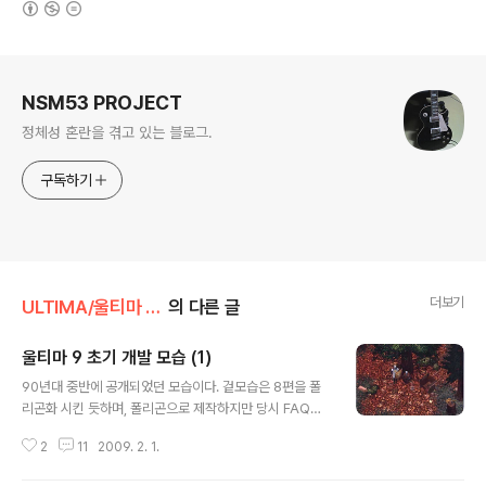
로그 정보
NSM53 PROJECT
정체성 혼란을 겪고 있는 블로그.
구독하기
더보기
ULTIMA/울티마 주저리
의 다른 글
울티마 9 초기 개발 모습 (1)
글 내용
90년대 중반에 공개되었던 모습이다. 겉모습은 8편을 폴
리곤화 시킨 듯하며, 폴리곤으로 제작하지만 당시 FAQ에
따르면 아이템과 일부 오브젝트는 2D로 되어 있다고 한다.
2
11
2009. 2. 1.
요전에 포스팅한 오리지널 플롯으로 제작되던 당시이다.
울온의 제작 때문에 9편 제작이 중단되었던 것은 유명한