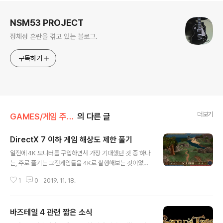
로그 정보
NSM53 PROJECT
정체성 혼란을 겪고 있는 블로그.
구독하기
더보기
GAMES/게임 주저리
의 다른 글
DirectX 7 이하 게임 해상도 제한 풀기
글 내용
일전에 4K 모니터를 구입하면서 가장 기대했던 것 중 하나
는, 주로 즐기는 고전게임들을 4K로 실행해보는 것이었습
니다. 2000년도쯤인가 1024x768 해상도 쓰던 시절에
1
0
2019. 11. 18.
1600x1200 모니터에서 게임이 실행되는 모습을 보고 감
탄한 적이 있었는데 그 감동을 4K 모니터에서 다시 느껴보
고 싶었습니다. 2016/01/15 - [GAMES/게임 주저리] -
바즈테일 4 관련 짧은 소식
UHD 모니터 구입
글 내용