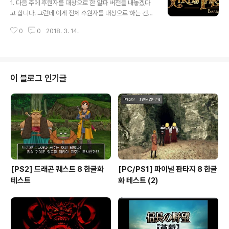
1. 다음 주에 후원자를 대상으로 한 알파 버전을 내놓겠다
고 합니다. 그런데 이게 전체 후원자를 대상으로 하는 건지,
$105 이상 후원자 보상인지 모르겠습니다. 아마도 후자가
0
0
2018. 3. 14.
아닐까 싶기는 합니다. 2. 바즈테일 4의 정식 명칭이 정해
졌답니다. 바로 Bard's Tale IV - Barrows Deep. Bar
rows Deep은 주요 무대의 지명이려나요? 던전 크롤러
의 정수가 느껴지는 작명을 하고 싶었는데 이게 딱이라고
하는군요. 2018년 3분기 발매 예정인데 차질 없이 발매되
이 블로그 인기글
면 좋겠네요 :)
[PS2] 드래곤 퀘스트 8 한글화
[PC/PS1] 파이널 판타지 8 한글
테스트
화 테스트 (2)