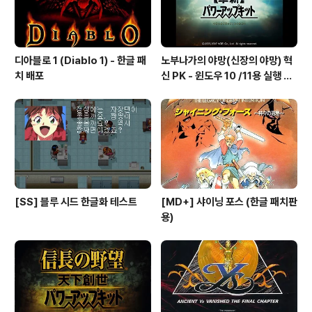
디아블로 1 (Diablo 1) - 한글 패
노부나가의 야망(신장의 야망) 혁
치 배포
신 PK - 윈도우 10 /11용 실행 파
일
[SS] 블루 시드 한글화 테스트
[MD+] 샤이닝 포스 (한글 패치판
용)