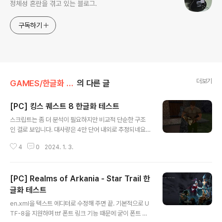
정체성 혼란을 겪고 있는 블로그.
구독하기
더보기
GAMES/한글화 테스트
의 다른 글
[PC] 킹스 퀘스트 8 한글화 테스트
글 내용
스크립트는 좀 더 분석이 필요하지만 비교적 단순한 구조
인 걸로 보입니다. 대사량은 4만 단어 내외로 추정되네요.
글라이드 래퍼 문제일 수도 있지만 버그 픽스를 해도 현행
4
0
2024. 1. 3.
OS에선 실행이 꽤 불안정합니다. GOG 버전도 그냥 래퍼
로 구동해서 딱히 나은 점을 모르겠네요. 뭐 부두를 실기로
돌리던 시절에도 그렇게 안정적인 게임은 아니었지만요.
[PC] Realms of Arkania - Star Trail 한
시리즈 중에서 가장 이질적이고 저평가 받는 게임이지만
개인적으론 7편과 더불어 꽤 좋아하는 편입니다.
글화 테스트
글 내용
en.xml을 텍스트 에디터로 수정해 주면 끝. 기본적으로 U
TF-8을 지원하며 ttf 폰트 링크 기능 때문에 굳이 폰트 교