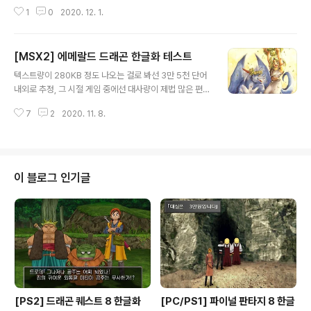
체를 하지 않아도 한글 출력이 가능합니다. 원하는 글꼴은
1
0
2020. 12. 1.
아니겠지만요. 폰트를 바꾸고 싶으면 일반적인 유니티 툴
을 사용해서 교체하면 됩니다...만 국내에선 마이너 중의 마
이너인 게임이라 작업하려는 곳이 없을 것 같습니다...
[MSX2] 에메랄드 드래곤 한글화 테스트
글 내용
텍스트량이 280KB 정도 나오는 걸로 봐선 3만 5천 단어
내외로 추정, 그 시절 게임 중에선 대사량이 제법 많은 편에
속합니다. 너무 부담스러운 분량은 아니지만 그렇다고 만
7
2
2020. 11. 8.
만하게 볼 분량도 아니군요. 당시 게임 잡지 등에서 꾸준히
언급해 나름 인지도는 있었지만 국산 MSX2에서는 제대로
실행이 안 되었던 터라 애증이 생길 수밖에 없던 작품입니
다. 만트라에서 봤던 데모 화면에 얼마나 가슴 설렜던지 지
금도 오프닝을 보면 그 시절로 돌아간 것 같은 기분이 드네
이 블로그 인기글
요. 사실 MSX2 버전은 그리 좋은 이식이라고 하기 어렵습
니다. 그래픽 부분은 차치하더라도 게임 속도가 너무도 느
려서죠. 가뜩이나 던전이 넓고 복잡한 작품인데 느린 게임
속도는 스트레스를 더욱 가중시킵니다. 이스 2처럼 MSX
에 맞춰 새로이 구성했으..
[PS2] 드래곤 퀘스트 8 한글화
[PC/PS1] 파이널 판타지 8 한글