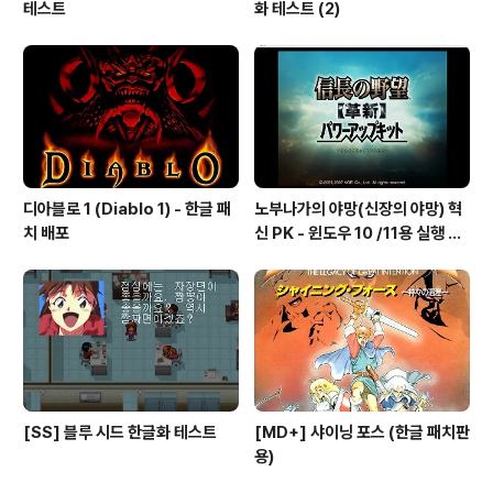
테스트
화 테스트 (2)
디아블로 1 (Diablo 1) - 한글 패
노부나가의 야망(신장의 야망) 혁
치 배포
신 PK - 윈도우 10 /11용 실행 파
일
[SS] 블루 시드 한글화 테스트
[MD+] 샤이닝 포스 (한글 패치판
용)