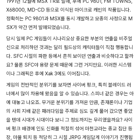
1991년 12월에 MSX TR로 발매, 후에 PC 9801, FM TOWNS,
X68000, MD-CD 등으로 이식된 마이크로 캐빈의 작품입니다.
정확히는 PC 9801과 MSX를 동시 개발하고 모종의 사정으로 M
SX가 약간 먼저 발매되었습니다.
당시 일제 PC 게임들이 시나리오상 중요한 부분의 연출을 비주얼
신으로 처리하던 것과는 달리 필드상의 캐릭터들이 직접 행동합니
다. SFC 시절의 파판 등에서 흔히 보이던 연출과 비슷하다고 할까
요? 물론 SFC야 용량 문제 때문에 그런 거지만요. 이러한 시스템
이나 그래픽은 후에 Xak 3에도 이어집니다.
게임의 전반적인 분위기를 보자면 사이버 펑크, 특히 블레이드 러
너에서 많이 차용해 왔음을 알 수 있습니다. 스피너 같은 경우는 아
예 대놓고 나오죠. 무거운 분위기를 가져온 만큼, 존재론이나 기업
의 사회 지배 같은 패러다임을 주제로 심도 깊게 풀어 갔으면 좋았
을 텐데 시대가 시대이다 보니 그 정도까지는 무리였을까요? 사이
버 펑크 배경에 인도 신화를 적절히 섞어 마천교라는 종교 집단 등
장, 마물 퇴치 등 적당히 그 시절 JRPG 게임답게 이야기가 진행됩