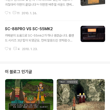
귀찮아서 이번이 끝입니다ㅋ 이번엔 버추얼 사운드 캔버스
(이하 vsc)의 소리를 들어볼까요. 윈도 시대로 접어들고 컴
1
11
2010. 1. 26.
퓨터 성능이 발전하면서 하드웨어 음원을 소프트웨어로 구
현하려는 움직임이 일어납니다. vsc도 그러한 것 중 하나
죠. 90년 중후반부터에 롤랜드의 vsc나 야마하의 s-yxg
SC-88PRO VS SC-55MK2
50 같은 웨이브테이블 방식의 소프트웨어 음원이 등장한
글 내용
걸로 기억하는데 초기에는 나름 기대를 모았지만 의도적인
카페분의 도움으로 SC-55mk2가 하나 생겼습니다. 롤랜
지 기술부족인지 하드웨어 음원과 격차가 커서 그다지 제
드 시리즈 3단 탑이 되었군요. 전에 말씀드린 것처럼 GM
역할을 하지는 못했습니다. 주된 타깃인 게임 음악이 컴퓨
을 지원하는 게임은 바로 이 SC-55가 거의 표준이었습니
터의 발전으로 midi에서 pcm으로 넘어가버리니 전문적
0
4
2010. 1. 23.
다. 그럼 그 소리를 안 들어볼 수 없죠. 상위 모델인 SC-88
인 분야를 제외하고는 계속 개발할 이유도 없고 하드웨어
PRO와 비교해보겠습니다. ■ Ultima 8 ▲ SC-55mk2
시장 문제도 있어서인지 vsc도 3.2를..
▲ SC-88pro ■ Super Shinobi ▲ SC-55mk2 ▲
SC-88pro ■ Warcraft 2 ▲ SC-55mk2 ▲ SC-88
pro ■ Wing Commander 3 ▲ SC-55mk2 ▲ SC-
이 블로그 인기글
88pro ■ GS demo ▲ SC-55mk2 ▲ SC-88pro
스트링 음색이 살짝 다르고 브라스나 코러스가 좀 떨어지
기는 하지만 기본적으로 같은 계열의 음원이다보니 큰 차
이가 나지 않네요. ..