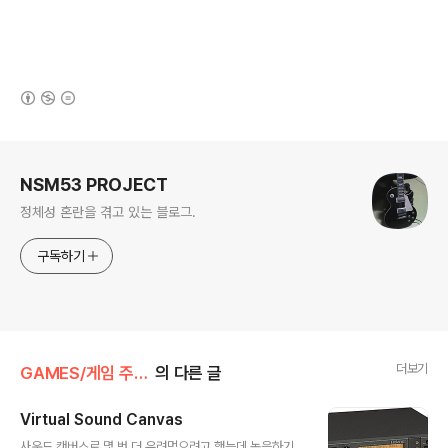
(새창열림)
로그 정보
NSM53 PROJECT
정체성 혼란을 겪고 있는 블로그.
구독하기
더보기
GAMES/게임 주저리
의 다른 글
Virtual Sound Canvas
글 내용
사운드 캔버스로 몇 번 더 우려먹으려고 했는데 녹음하기