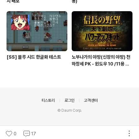
치 배포
용)
[SS] 블루 시드 한글화 테스트
노부나가의 야망(신장의 야망) 천
하창세 PK - 윈도우 10 /11용 실
행 파일
의안내
티스토리
로그인
고객센터
© Daum Corp.
0
17