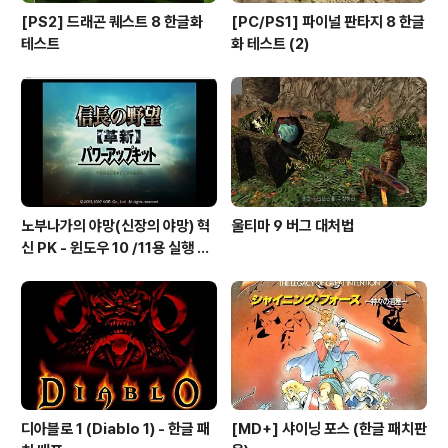
[PS2] 드래곤 퀘스트 8 한글화
[PC/PS1] 파이널 판타지 8 한글
테스트
화 테스트 (2)
노부나가의 야망(신장의 야망) 혁
울티마 9 버그 대처법
신 PK - 윈도우 10 /11용 실행 파
일
디아블로 1 (Diablo 1) - 한글 패
[MD+] 샤이닝 포스 (한글 패치판