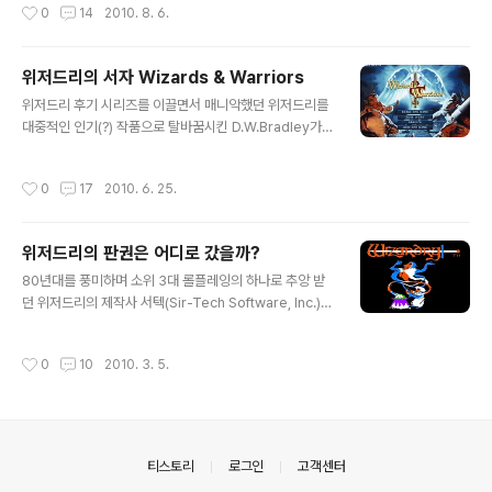
작성시간
0
14
2010. 8. 6.
어레인지 곡으로 올렸는데 이번에도 이해해 줄..
pm.gamepot.co.jp/ 현재 IPM에서 일종의 프로젝트로
위저드리 르네상스라는 것을 내세우면서 판권 먹은 걸 슬
슬 써먹으려 하고 있는 것 같습니다. 그럼 일단 위저드리 르
위저드리의 서자 Wizards & Warriors
네상스가 뭔지부터 알아보죠. 위저드리 르네상스 공식 홈
글 내용
위저드리 후기 시리즈를 이끌면서 매니악했던 위저드리를
페이지 http://www.wizardryworld.com/ ■ 위저드리
대중적인 인기(?) 작품으로 탈바꿈시킨 D.W.Bradley가
르네상스란? Wizardry 1으로부터 28년... 무척이나 유감
서텍을 나와 제작한 게임입니다. 인지도를 반영하듯 타이
이지만 세상에서 Wizardry는 잊혀졌습니다. 그래서 위저
틀에도 by D.W.Bradley가 떡하니 써 있죠. 위저드리 7을
드리 30주년이 되는 2011년까지 전 세계의 플레이어에게
작성시간
0
17
2010. 6. 25.
끝으로 오리진에서 CyberMage을 만들고 Falcon 4.0
또다시 Wizardry라는 브랜드를 널리..
에도 잠깐 기웃하더니 다시 롤플레잉으로 돌아갔습니다.
사이버 메이지도 그렇고 이후에도 자신이 디자인한 작품에
위저드리의 판권은 어디로 갔을까?
는 by D.W.Bradley라고 꼭 들어가는 걸 봐서는 자부심이
글 내용
대단하거나 업계에서 끗발(?)이 좀 있나 봅니다. 본론인 Wi
80년대를 풍미하며 소위 3대 롤플레잉의 하나로 추앙 받
zards & Warriors를 잠시 살펴보자면 브래들리 자신이
던 위저드리의 제작사 서텍(Sir-Tech Software, Inc.)은
만들었던 위저드리 스타일을 그대로 답습합니다. 1인칭 시
오리진과 마찬가지로 지금은 사라진 명가입니다. 서텍의
점으로 마을 안에 건물과 던전 입구가 있고 좌우로 스크롤
대표작인 위저드리, 그 마지막 작품인 위저드리 8은 본사
작성시간
0
10
2010. 3. 5.
하..
의 부도 때문에 서텍 캐나다로 이관돼 정말 어렵게 발매되
었던 작품이기도 하죠. 그렇게 정통 위저드리 시리즈는 8
편을 끝으로 종말을 고하게 되었고 서텍 캐나다 또한 200
3년에 파산합니다. 회사는 망해도 네임벨류가 있는 작품이
니 누군가가 판권을 인수할 텐데 아무래도 본가인 미국보
의안내
티스토리
로그인
고객센터
다 더 지지가 높은 일본에서 하지 않을까 싶더군요. 일본에