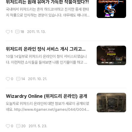
위저드리는 원래 유머가 가득한 작품이었다?!
pot로 넘어관 관계로 퍼블리셔에 gamepot.inc라고 적
글 내용
혀 있네요. 그런데 1~5편은 출시가 되지 않았습니다. 어째
국내에서 위저드리는 흔히 하드코어하고 진지한 중세 판타
서일까요? 2006년도 일본에서 판권 인수 관련 뉴스를 살
지 작품으로 인식하는 경향이 있습니다. 아무래도 매니아
펴보겠습니다. http://www.itmedia.co.jp/news/articl
적인 D&D의 영향과 작품 저변에 깔려 있는 미국의 GEEK
es/0611/27/news054.html 아에리아(Aeria)는 ..
문화 등 영미권 유저가 아니면 이해하기 힘든 부분이 존재
작성시간
1
18
2011. 11. 13.
하는 데다, 위저드리가 일본으로 넘어가며 그러한 유머 요
소를 배제하고 진지함을 바탕으로 한 노선을 추구했고 그
러한 작품이 국내에 들어왔기 때문이 아닐까 싶습니다. 실
위저드리 온라인 정식 서비스 개시 그리고...
제로 국내에서는 서텍의 정통 위저드리보다 일본산 위저드
글 내용
리의 인지도가 더 높은 편이죠. 특히 부신 시리즈... 그래서
10월 14일부로 위저드리 온라인이 정식 서비스되었습니
던전 내의 텍스트에서도 간간이 보이지만 배경지식이 없으
다. 이런저런 소식들을 들어보면 나름 인기몰이를 하고 있
면 이해하기 힘든 유머를 몇개 찾아봤습니다. Trebor 국
는 것 같더군요. 돈 들어가는 일도 아니니 일단 구경이라도
왕과 Werdna는 개발자인 Robert J. Woodhead와 An
해볼 심산으로 회원가입하고 약 1.7G 정도의 클라이언트
작성시간
0
14
2011. 10. 21.
drew C. Greenbe..
를 다운받아 설치해 봤습니다. 다운로드 속도가 제법 빨라
서 그리 오래 걸리지는 않았네요. 업데이트 후 로그인을 시
도했지만 로그인이 안 되더군요. 혹시나 싶어서 홈페이지
Wizardry Online (위저드리 온라인) 공개
를 찾아보니 역시나, 일본에서만 접속할 수 있습니다. 기대
글 내용
가 무너지는 순간이군요... VPN 등으로 우회해서 접속이
오늘자로 위저드리 온라인에 대한 정보가 새로이 공개되었
가능한지는 확인해보지 않았습니다. 어쨌든 정상적인 방법
네요. http://www.4gamer.net/games/044/G0044
으로는 한국에서 즐길 수 없을 듯합니다. 여담인데 조이패
71/20110523021/ 에 올라온 기사를 간략하게 번역해
드를 지원하더군요. 버튼 배치를 보면 플레이 스테이션의
보았습니다. -------------------------------------
작성시간
0
20
2011. 5. 23.
그것을 그대로 따르고 있습니다.
------------------------------------- 게임포트가