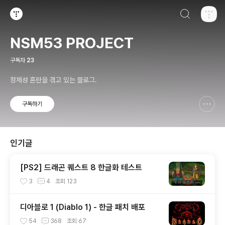
검색하기
티스토리
NSM53 PROJECT
구독자
23
정체성 혼란을 겪고 있는 블로그.
구독하기
신고하기 레이어
열기
인기글
[PS2] 드래곤 퀘스트 8 한글화 테스트
3
4
조회
123
디아블로 1 (Diablo 1) - 한글 패치 배포
54
368
조회
67