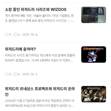
서비스 예정인 신작 온라인 게임 Wizardry Online에서
항구도시 '일파로'와 미궁의 분위기를 느낄 수 있는 무비 2
소장 중인 위저드리 시리즈와 WIZDOS
개가 오늘(2011년 5월 23일) 공개되었다. 본작에서 플레
글 내용
이어는 일파로라고 하는 도시를 거점으로 다수의 미궁을
역시 폰카에 재탕 사진, 아울러 울티마 7주년 기념판도 찬
탐색해 나가게 된다. 이번에 공개된 무비에서는 다양한 시
조 출연입니다ㅋ 현재 보유 중인 위저드리 시리즈는 -----
설이 있는 도시를 돌아다니는 모습이나 몬스터, 트랩이 기
-----------------------------------------------
다리고 있는 미궁..
----------- 울티메이트 위저드리 아카이브스 (위저드리
작성시간
0
6
2010. 10. 6.
1~7 합본) 위저드리 8 초판 위저드리 8 GOTY 위저드리
릴가민 사가 초판 ---------------------------------
------------------------------ ... 이렇게 입니다. 울
위저드리에 음악이?
티마 시리즈에 비하면 조촐한 편이죠. 울티마와 비슷한 시
글 내용
기에 컬렉션을 시작했는데 아무래도 제 재력은 한정되어
위저드리 시리즈 중기까지는 하드웨어 사양 문제와 맞물려
있으니 울티마 위주로 구매를 하는 바람에 구하기 힘든 것
BGM이 없었습니다. 그나마 6편부터 사운드가 지원되기
들만 우선적으로 구해서 그렇습니다. 지금도 애플판 1~5
시작했는데 마지막 작품인 8편에 이르러서도 BGM에 그
편, 도스..
리 큰 비중을 두는 느낌은 아닙니다. 그런데 재미있게도 일
작성시간
0
6
2010. 10. 2.
본에서 포팅한 정규 위저드리 시리즈에는 BGM이 들어 있
습니다. 바로 패미컴부터 시작된 콘솔용 위저드리 시리즈
가 그런데요, 마크로스 음악 등으로 유명한 하네다 켄타로
위저드리 르네상스 프로젝트와 위저드리 온라
(羽田健太郎)가 담당했습니다. 참고로 일본산 PC로 이식
인
된 위저드리는 본가와 마찬가지로 BGM이 없습니다. 북미
글 내용
게임에 일본 음악이라니, 사뭇 색다른 느낌을 주지 않을까
2006년 11월 27일부로 일본 회사인 게임포트 산하의 아
도 싶은데 일본에서 받아들인 위저드리의 느낌이 어떤지
에리아IPM(現 IPM)으로 위저드리의 판권이 넘어간 소식
살펴볼 수 있을 같습니다. 메인 테마만 들어보도록 하죠 :)
을 전해드린 적이 있을 겁니다. IPM 공식 홈페이지 http://i