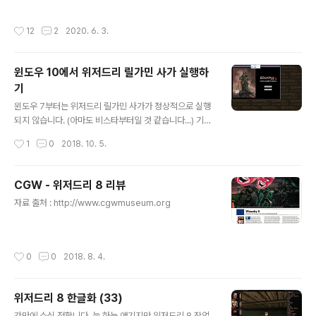
그에 맞춰 새로이 작업하고 싶은 생각도 없고 그렇습니다.
히(?) RPG CODEX에서 덥썩 물었고 Blobber라는 말을
원래 대사 파일별로 작업하고 그때그때 엑셀 정리했는데
쓰는 걸 봐선 CODEX에서 노는 사람일 걸로 생각했는데
작성시간
12
2
2020. 6. 3.
작업을 두 번이나 갈아엎었더니 영 손이 안 갑니다. 그래서
역시나 관련 스레..
전체 대사 다 뽑아서 엑셀에 정리한 다음(노가다...), 하루에
최소 10문장씩은 번역하자... 라고 마음먹고 시간이 좀 지
윈도우 10에서 위저드리 릴가민 사가 실행하
났더니 은근 분량이 쌓였습니다. 뭐 얼마나 유지될지 모르
기
겠지만 말이죠. 전체 대사를 워드로 열어 보니 대충 14, 15
글 내용
만 단어 정도 되는 것 같습니다. 한글을 UTF-16으로 출력
윈도우 7부터는 위저드리 릴가민 사가가 정상적으로 실행
할 수 있게 돼서 CosmicForge를 쓸 수 있다는 걸 다행으
되지 않습니다. (아마도 비스타부터일 것 같습니다...) 기술
로 생각해야겠습니다. 이제 10만 단어 넘는 건 절대 손대지
적 사항은 정확히 모르나 다이렉트X 호환성 문제와 비스타
작성시간
1
0
2018. 10. 5.
않는 ..
부터 사운드 출력 관련해서 뭔가가 변경되었나 어쨌나 그
래서 릴가민사가의 미디 출력과 충돌을 일으키는가 봅니
다. 해결법은 간단합니다. 우선 d3drm.dll을 릴가민사가
CGW - 위저드리 8 리뷰
와 같은 폴더에 넣어줍니다. 그리고 릴가민사가 메뉴에서
글 내용
자료 출처 : http://www.cgwmuseum.org
던전→와이어프레임 체크하고 사운드→BGM 체크를 해
제하면 정상적으로 실행됩니다. ...만 우리는 이전에 BGM
을 체크한 상태로 게임을 즐겼기 때문에 실행해서 체크를
해제하고 싶어도 정상 실행이 되지 않아 해제할 방법이 없
작성시간
0
0
2018. 8. 4.
습니다. 우선 llylsys.dat를 Hex 에디터로 열고 오프셋 0
0000005의 값을 확인합니다...
위저드리 8 한글화 (33)
글 내용
간만에 소식 전합니다. 늘 하는 얘기지만 위저드리 8 작업