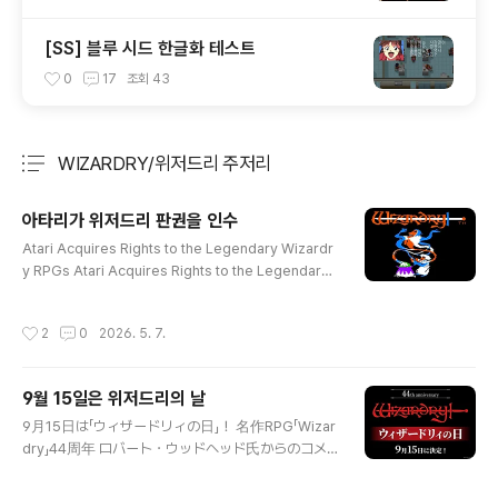
[SS] 블루 시드 한글화 테스트
0
17
조회
43
WIZARDRY/위저드리 주저리
분류 전체보기
주요 글 목록
아타리가 위저드리 판권을 인수
글 내용
Atari Acquires Rights to the Legendary Wizardr
y RPGs Atari Acquires Rights to the Legendary
Wizardry RPGsAtari® (Euronext Growth Paris: A
LATA) — one of the world's most iconic consum
작성시간
2
0
2026. 5. 7.
er brands and interactive entertainment produc
ers — announced today the acquisit...www.busi
nesswire.com 아타리가 위저드리 1~5편의 판권을 인
9월 15일은 위저드리의 날
수했다는 소식입니다. 6~8편의 판권과 위저드리의 상표권
글 내용
은 일본의 Drecom에서 보유하고 있고, 1~5편은 제작자
9月15日は「ウィザードリィの日」！ 名作RPG「Wizar
인 古 앤드류 그린버그와 제작사인 舊 서텍 사이..
dry」44周年 ロバート・ウッドヘッド氏からのコメ
ントも到着 | 株式会社ドリコム 9月15日は「ウィザ
ードリィの日」！ 名作RPG「Wizardry」44周年 ロバ