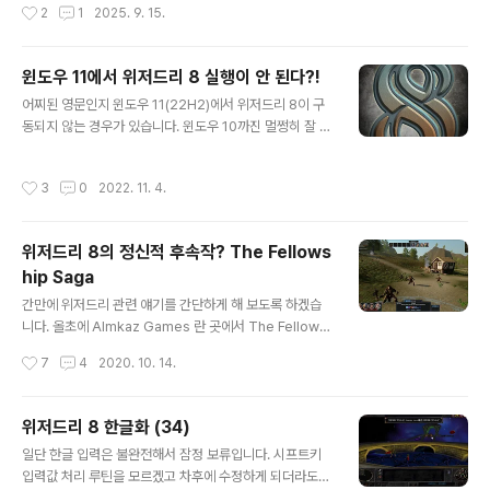
작성시간
2
1
2025. 9. 15.
ート・ウッドヘッド氏からのドリコムは、毎日のワ
クワクを発明するwith entertainment企業です。ド
リコムの各種サービス、プロダクトなどに関するお
윈도우 11에서 위저드리 8 실행이 안 된다?!
知らせですdrecom.co.jp ※ 요약- 올해가 위저드리 44
글 내용
주년 - 첫 작품 발매가 대략 1981년 9월 중순이었음. 그래
어찌된 영문인지 윈도우 11(22H2)에서 위저드리 8이 구
서 판권사인 Drecom에서 대충 9월 15일을 위저드리의
동되지 않는 경우가 있습니다. 윈도우 10까진 멀쩡히 잘 구
날로 정하고 일본 기념일 협회에서 승인을 받음 - 44주년
동되던 게임이었는데 말이죠. 해외 사례를 보니 윈도우 10
기념으로 일본판 시리즈의 일러스트레이터인 스에미 준의
에서도 구동되지 않는 경우가 있나 봅니다. 일단 C:\wizar
작성시간
3
0
2022. 11. 4.
원화집 복각판과 아트북 판매 예정 - 위저드리 파우치를 부
dry8, D:\winzardry8 이런 식으로 루트에 설치되어 있
록으로 주..
으면 실행은 됩니다. C:\games\wizardry8 이런 식으로
중간 경로가 들어가면 실행이 안 되더군요. 뭐지 이거. 며칠
위저드리 8의 정신적 후속작? The Fellows
씨름하다 중간 경로가 있어도 구동되도록 실행 파일을 수
hip Saga
정해서 울티마 오프라인 카페에 올려두었습니다. 구동이
글 내용
안 되는 현상이 발생 시 적용하면 되겠습니다. https://caf
간만에 위저드리 관련 얘기를 간단하게 해 보도록 하겠습
e.naver.com/ultimaoffline/20376
니다. 올초에 Almkaz Games 란 곳에서 The Fellows
hip Saga - Starting Area 제목으로 올린 20여분의 신
작성시간
7
4
2020. 10. 14.
작 RPG 영상이 있습니다. The Fellowship Saga는 위
저드리와 마이트 앤 매직 같은 Blobber(RPG CODEX
등에서 1인칭 파티 기반 RPG를 일컫는 은어) 형식의 1인
위저드리 8 한글화 (34)
칭 파티 기반 RPG로 OGL(Open Game License) 5th
글 내용
일단 한글 입력은 불완전해서 잠정 보류입니다. 시프트키
edition에 기반하고 있다는 설명과 함께요. 일단 영상을
입력값 처리 루틴을 모르겠고 차후에 수정하게 되더라도
보시죠. 위저드리 8의 향취가 진하게 나는 이 작품을 당연