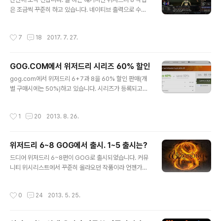
은 조금씩 꾸준히 하고 있습니다. 네이티브 출력으로 수정
하면서 전부 갈아엎는 바람에 일이 좀 커졌지요. 한글 입력
에 성공했습니다. 아직 많은 문제가 산재해 있지만 어쨌든
작성시간
7
18
2017. 7. 27.
입력도, 키워드 인식도 됩니다. 그래서 키워드를 포함하여
완전 한국어 번역으로 선회를 고민해봤는데 또 번역을 갈
아엎을 자신도 없고 키워드 부분은 에디터가 먹질 않아서
GOG.COM에서 위저드리 시리즈 60% 할인
헥스값을 직접 수정해줘야 합니다. 순 노가다죠. 한글 입력
글 내용
도 아직은 완전치 않고 말이죠. 좀 더 고민을 해봐야겠지만
gog.com에서 위저드리 6+7과 8을 60% 할인 판매(개
이런 저런 이유로 해서 일단은 안 하는 게 좋겠다는 생각입
별 구매시에는 50%)하고 있습니다. 시리즈가 등록되고서
니다. 폰트를 전부 새로 작성했습니다. 초창기에 작업한 거
첫 할인이네요. 남은 시간은 약 20시간. 부가 컨텐츠로 사
라 그림판 수준의 폰트가 늘 마음에 걸렸는데 전부 갈아엎
운드트랙과 위저드리 7 도스용도 제공하고 있으니 구매를
작성시간
1
20
2013. 8. 26.
는 김에 싹 새로 제작했습니다. ..
고려하셨던 분들이라면 좋은 기회가 될 것 같습니다. 아래
는 제 라이브러리 자랑ㅎㅎ
위저드리 6~8 GOG에서 출시. 1~5 출시는?
글 내용
드디어 위저드리 6~8편이 GOG로 출시되었습니다. 커뮤
니티 위시리스트에서 꾸준히 올라오던 작품이라 언젠가는
출시되리라 생각했는데 생각보다 빨리 나왔네요. 울티마
시리즈 출시때와는 달리 초기가격이 조금 비싼 편(?)입니
작성시간
0
24
2013. 5. 25.
다. 부가 컨텐츠도 생각보다 푸짐하지 않은 편이고요. 어쨌
든 우리 같은 헝그리 게이머는 위시리스트에 담아 놓고 세
일을 기다릴 뿐입니다...ㅋ 그나저나 판권이 일본의 game