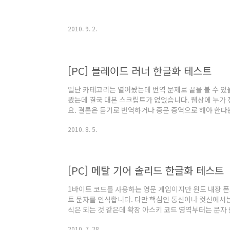
2010. 9. 2.
[PC] 블레이드 러너 한글화 테스트
일단 카테고리는 열어놨는데 번역 문제로 끝을 볼 수 있
봤는데 결국 대본 스크립트가 없었습니다. 웹상에 누가 
요. 결론은 듣기로 번역하거나 중문 중역으로 해야 한다
겠고 중국어는 까막눈이라 아는 한자로 통밥을 굴리는 
2010. 8. 5.
가 나오는군요... 그러니 영어를 히어링으로 해석 가능
다. 영어 음성은 2,934개의 파일로 되어 있으며 약 1
152KB로 소석책 반 권에 조금 못 미치는 분량 정도입
관계된 건 모든 분석이 끝나 있으니 번역..
[PC] 메탈 기어 솔리드 한글화 테스트
1바이트 코드를 사용하는 영문 게임이지만 윈도 내장 폰
트 문자를 인식합니다. 다만 핵심인 통신이나 컷신에서는
식은 되는 것 같은데 확장 아스키 코드 영역부터는 문자 
후킹할 실력은 없고 이럴 때는 multibytetowide 
2010. 7. 28.