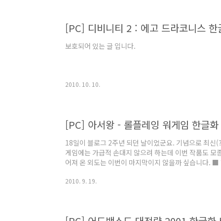
[PC] 디비니티 2 : 에고 드라코니스 한
보호되어 있는 글 입니다.
2010. 10. 10.
[PC] 아서왕 - 롤플레잉 워게임 한글
18일이 블로그 2주년 되던 날이었군요. 기념으로 최신(
게임에는 가급적 손대지 않으려 하는데 이번 작품도 모
어져 온 외도는 이번이 마지막이지 않을까 싶습니다. ■ 한글
소스 에디터로 엽니다. 2. 대사를 수정합니다. 음, 무척
2010. 9. 19.
한글화 방법을 소개하면서 잠깐 언급했는데 윈도의 font
fontlink란 쉽게 말해 해당 폰트에 없는 글자를 다른
[HKEY_LOCAL_MACHINE\SOFTWARE\Microsoft
NT\CurrentVersion\FontLink..
[PC] 어드밴스드 대전략 2001 한글화