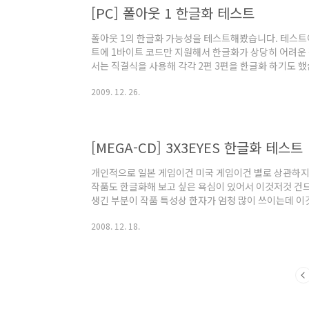
게다가 PC 이식임에도 불구하고 플스 버전..
[PC] 폴아웃 1 한글화 테스트
폴아웃 1의 한글화 가능성을 테스트해봤습니다. 테스트
트에 1바이트 코드만 지원해서 한글화가 상당히 어려운
서는 직결식을 사용해 각각 2편 3편을 한글화 하기도 했습
문제로 폰트 모양이 그리 좋지는 않더군요. 그런데 중국에
2009. 12. 26.
도 내장 폰트를 사용하도록 수정해서 자국어화를 했더군
의 폰트 크기 차이 때문에 위저드리 8과 같이 상하 텍스
다만 뭐 문제될 정도는 아니죠. 그럼 한글화가 되는지 
됩니다. 스크립트 구조도 아주 쉽게 되어..
[MEGA-CD] 3X3EYES 한글화 테스트
개인적으로 일본 게임이건 미국 게임이건 별로 상관하지 
작품도 한글화해 보고 싶은 욕심이 있어서 이것저것 건드
생긴 부분이 작품 특성상 한자가 엄청 많이 쓰이는데 이
조) 원작에서는 일본어가 아니라 중국어의 일본식 읽기로
2008. 12. 18.
번역해야 할까? '토조'?? 아님 한자 그대로 '土爪' ??
치자. 밑의 스샷에 나온 破結符 (파결부) 이건 뭐라고 해
감이 안 온다. '결계를 깨는 부적' 이건 번역이라기 보다는
이건 한자를 아는 ..