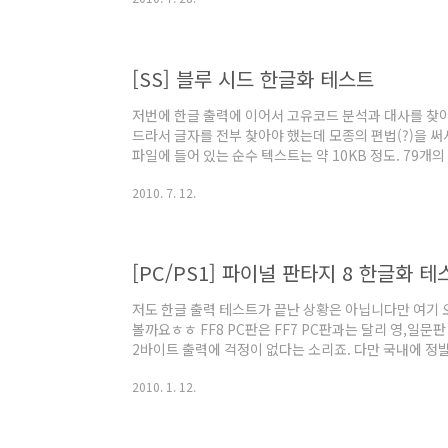
는 폰트는 Arial이고 이걸 실행 파일에서 수정해 주면 됩
다.) 그래서 무적의 3벌식 폰트로 테스트해봤습니다. 일
되면 문제점이 영문을 사용하지 못합니다. 군사용어나 
수일 텐데 심각한 문제겠죠? ..
[SS] 블루 시드 한글화 테스트
저번에 한글 출력에 이어서 고유코드 분석과 대사를 찾
드라서 글자를 전부 찾아야 했는데 모종의 편법(?)을 써
파일에 들어 있는 순수 텍스트는 약 10KB 정도. 79개
것도 있으니 전체 대사량은 대충 500KB 내외로 추정
2010. 7. 12.
있는데 포인터 분석은 아직 안 했고 한국어로 바꾸면 글
과 싱크가 어긋나는 문제가 있습니다. 출력 속도에 대한
들으면서 노가다로 맞추는 수밖에 없어서 쉬운 일은 아니
[PC/PS1] 파이널 판타지 8 한글화 테스
저도 한글 출력 테스트가 끝난 상황은 아닙니다만 여기 
볼까요ㅎㅎ FF8 PC판은 FF7 PC판과는 달리 영,일
2바이트 출력에 걱정이 없다는 소리죠. 다만 국내에 정
부분이 있는데 실행 파일이야 홈페이지에서 구할 수 있으
2010. 1. 12.
같네요. 이 문제는 다음에 기술하도록 하고 일문판을 
의 한글화는 까다로운 편입니다. 스퀘어는 자사의 기술이
코드를 사용하고 파일을 2중으로 압축한 경우도 있으며 