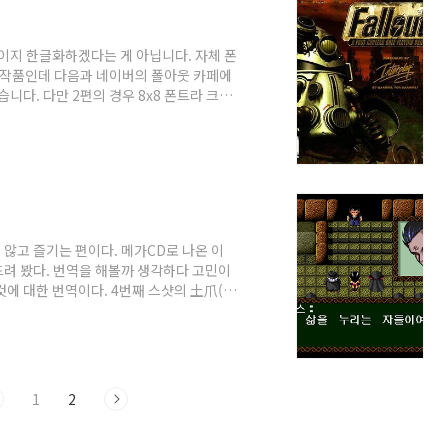
이지 한글화하겠다는 게 아닙니다. 자체 폰
 작품인데 다음과 네이버의 폴아웃 카페에
니다. 다만 2편의 경우 8x8 폰트라 크기
서 2007년 말경에 자체 폰트가 아닌 윈
요. 역시 중국은 놀랍습니다. 영문과 한글
트가 여백 없이 딱 붙는 경우가 있기는 합니
테스트해보는 게 인지상정. 스샷처럼 아주 잘
않고 즐기는 편이다. 메가CD로 나온 이
려 봤다. 번역을 해볼까 생각하다 고민이
것에 대한 번역이다. 4번째 스샷의 土爪(토
 '토우챠오'라고 발음한다. 이것을 뭐라고
 뭐 이건 고유명사이니까 '토우챠오'라고 한다
야할까? 발음 그대로 '파결부' 무슨 뜻인지
 해석이고... 굉장히 어려운 문제다. 좋다.
1
2