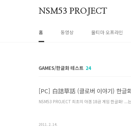
본문 바로가기
NSM53 PROJECT
홈
동영상
울티마 오프라인
GAMES/한글화 테스트
24
[PC] 白詰草話 (클로버 이야기) 한글
NSM53 PROJECT 최초의 야겜 18금 게임 한글화! ...
2011. 2. 14.