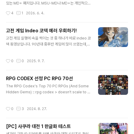
MegaSD, Krikzz Mega EverDrive PRO & CORE,
있는 MD+ 패치입니다. MSU-MD나 MD+는 개인적으로
Mwww.zel..
관심이 많은데, 마침 요청도 있던 터라 작업해봤습니다. 일
작성시간
4
1
2026. 6. 4.
본판으로 MD+ 코드를 이식하는 건 비교적 쉽지만, 한글
패치판은 MD+용 코드 영역을 이미 한글화에 쓰고 있기 때
문에 주소 등을 비롯해서 코드를 수정해야 합니다. 따라서
고전 게임 Indeo 코덱 에러 우회하기!
귀찮은 관계로 테스트는 일절 하지 않았으므로 어떤 오류
글 내용
고전 게임 실행에 속을 썩이는 것 중 하나가 바로 indeo 코
가 발생할지 모릅니다. 한글 패치판 원본 롬파일 CRC32 :
덱 동영상입니다. 90년대 중후반 게임에 많이 쓰였는데,
360E046AMD+ 패치 적용 후 롬파일 CRC32 : E0AF
여러 이유로 현행 OS에서는 지원이 끊겨서 게임을 실행하
6940 사운드팩은 원제작자 유튜브 링크에서 받으시면 됩
면 에러가 나거나 동영상이 스킵됩니다. 보통은 복구 패치
니다.MD+ Phantasy Star 4 - Release Live
작성시간
0
0
2025. 9. 7.
를 사용해서 코덱을 활성화시키는 방법을 많이 쓰는데, 보
안 문제로 권장되지는 않습니다. 찝찝하죠. 그럼 복구 패치
나 역공학으로 수정하는 것 말고는 방법이 없느냐? 간단하
RPG CODEX 선정 PC RPG 70선
게 다른 코덱으로 재인코딩하면 됩니다. 물론 모든 형식이
글 내용
다 되는 건 아니고 적당히 그 시절 코덱이면 됩니다. mpe
The RPG Codex's Top 70 PC RPGs (And Some
g1, wmv, cinepak 등등... 이게 왜 되냐를 설명하려면 A
Hidden Gems) :: rpg codex > doesn't scale to y
VI 스트림 어쩌고저쩌고 복잡하니 생략하겠습니다. 저도
our level doesn't scale to your level" data-og-d
잘 몰라요. 일단은 wmv로 재인코딩 하는 것을 가장 추천
escription="The RPG Codex's Top 70 PC RPGs
작성시간
0
3
2024. 8. 27.
합니..
(And Some Hidden Gems) Community - posted
by Infinitron on Sat 24 August 2024, 17:54:48 [P
oll by Butter] It's that time again! In 2019 the RPG
[PC] 사쿠라 대전 1 한글화 테스트
Codex voted to determine the Top 101 PC RPG
글 내용
s of all time. 5 years have passed..
세가의 구작 IP 리부트를 보면 사쿠라 대전 시리즈도 정식