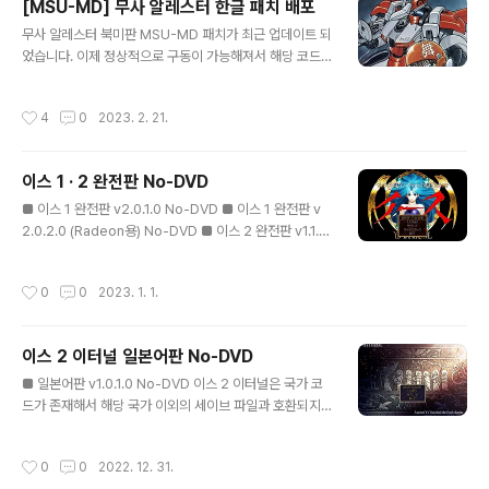
[MSU-MD] 무사 알레스터 한글 패치 배포
먼저 오리지널인 아케이드판. 일반적인 비키니 타입으로
글 내용
무사 알레스터 북미판 MSU-MD 패치가 최근 업데이트 되
보이며 옆구리쪽은 스트링 형태인 것 같습니다. 다음은 도
었습니다. 이제 정상적으로 구동이 가능해져서 해당 코드
스판. 팬티 앞면은 동일하나 뒷면이 T백이나 마이크로 비
를 기존 한글 패치에 이식했습니다. ips 패치는 올바르게
키니에 가까운 것으로 보이는데 전 팬티 전문가가 아니라
덤프된 GoodGen, No-Intro 등의 일본판 롬에 적용하면
서 자세히는 모르겠습니다. 그리고 마지막으로 메가드라이
작성시간
4
0
2023. 2. 21.
됩니다. 사운드팩은 MSU-MD 패치 제작자인 ArcadeT
브판. 도스판과 동일한 팬티이나 발색수 한계로 조금 거칠
V 씨가 같이 배포했는데 메가 에버드라이브 프로 실기에선
어 보입니다. 다른 요소 배제하고 순수하게 팬티만 ..
음량이 조금 작은 관계로 조정을 했습니다. (또는 옵션에서
이스 1 · 2 완전판 No-DVD
PCM Low Pass와 CDDA Treble Boost를 OFF로 하
글 내용
면 음량이 커집니다.) 더보기 북미판 MSU-MD 패치와 사
■ 이스 1 완전판 v2.0.1.0 No-DVD ■ 이스 1 완전판 v
운드팩의 출처는 다음과 같습니다.MD+ (neue Soundtr
2.0.2.0 (Radeon용) No-DVD ■ 이스 2 완전판 v1.1.2.
acks für Mega Drive Spiele) - Seite 2 - Sega - C
0 No-DVD ■ 이스 2 완전판 v1.1.3.0 (Radeon용) No-
ircuit-Boa..
DVD 초회한정판 기준으로 작업했지만 XP나 비스타 대응
작성시간
0
0
2023. 1. 1.
판도 내부 데이터는 같으므로 그냥 적용해도 별 문제는 없
을 겁니다. 이스 2 완전판 역시 이스 2 이터널과 마찬가지
로 국가 코드가 존재해서 무력화시켰습니다. OS의 국가/
이스 2 이터널 일본어판 No-DVD
언어 설정 상관 없이 세이브 및 로드가 가능하며 세이브 파
글 내용
일 또한 호환됩니다. Radeon용 실행 파일은 윈도우 9x
■ 일본어판 v1.0.1.0 No-DVD 이스 2 이터널은 국가 코
시절의 Radeon 제품에 적용되는 거라 지금에선 굳이 구
드가 존재해서 해당 국가 이외의 세이브 파일과 호환되지
분해서 사용하지 않아도 상관 없습니다. 다른 팔콤 패키지
않습니다. 국내 환경에서 한국어판은 상관 없는데 일본어
게임들의 No-DVD는 카페를 방..
판이 조금 문제가 되죠. 발매 당시에 Loa 님이 만드신 패치
작성시간
0
0
2022. 12. 31.
가 있지만 윈도우 10/11에선 정상적으로 작동하지 않습니