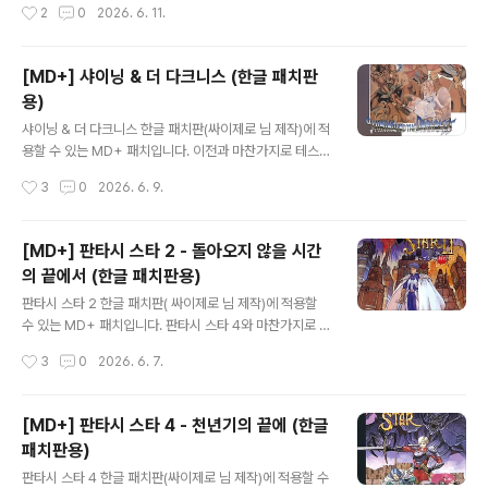
작성시간
2
0
2026. 6. 11.
로 조만간 업데이트될 수도 있으며, 사운드팩 또한 공식 A
ST와 게임리핑, 개인커버곡 등이 섞여 있어서 차후 개선이
필요해 보입니다. 한글 패치판 원본 롬파일 CRC32 : F88
[MD+] 샤이닝 & 더 다크니스 (한글 패치판
22813MD+ 패치 적용 후 롬파일 CRC32 : C90C7B3
용)
B 사운드팩은 원배포처에서 받으시면 됩니다.Shining Fo
글 내용
rce - MD+ Shining Force - MD+Shining Force M
샤이닝 & 더 다크니스 한글 패치판(싸이제로 님 제작)에 적
D+ Rom Info: CRC32: e82acdfc MD5: 5111aa25
용할 수 있는 MD+ 패치입니다. 이전과 마찬가지로 테스트
931e6789ce497..
는 일절 하지 않았으므로 어떤 오류가 발생할지 모릅니다.
작성시간
3
0
2026. 6. 9.
한글 패치판 원본 롬파일 CRC32 : B7194909MD+ 패
치 적용 후 롬파일 CRC32 : E99F4454 사운드팩은 원
배포처에서 받으시면 됩니다.Shining in the Darkness
[MD+] 판타시 스타 2 - 돌아오지 않을 시간
- MD+ Shining in the Darkness - MD+Hello ever
의 끝에서 (한글 패치판용)
yone! I might be a bit late to the party, but I rece
글 내용
ntly discovered the MSU-MD/Mega-CD audio h
판타시 스타 2 한글 패치판( 싸이제로 님 제작)에 적용할
acking scene. I was honestly surprised by how f
수 있는 MD+ 패치입니다. 판타시 스타 4와 마찬가지로 테
ew ..
스트는 일절 하지 않았으므로 어떤 오류가 발생할지 모릅
작성시간
3
0
2026. 6. 7.
니다. 한글 패치판 원본 롬파일 CRC32 : 49CA9651M
D+ 패치 적용 후 롬파일 CRC32 : 8029EB94 사운드팩
은 원배포처에서 받으시면 됩니다.Phantasy Star II (MD
[MD+] 판타시 스타 4 - 천년기의 끝에 (한글
+) Phantasy Star II (MD+)(Disclaimer: YouTube vi
패치판용)
deo/audio conversion was crappy, not patch's f
글 내용
ault) - Patch - Use MD+ patches for Terraonion
판타시 스타 4 한글 패치판(싸이제로 님 제작)에 적용할 수