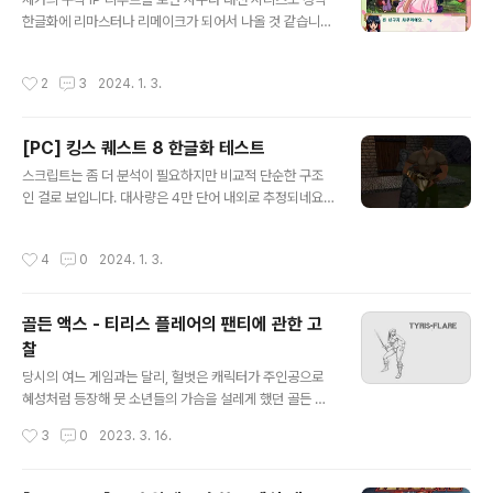
한글화에 리마스터나 리메이크가 되어서 나올 것 같습니
다. 네, 언젠가는.
작성시간
2
3
2024. 1. 3.
[PC] 킹스 퀘스트 8 한글화 테스트
글 내용
스크립트는 좀 더 분석이 필요하지만 비교적 단순한 구조
인 걸로 보입니다. 대사량은 4만 단어 내외로 추정되네요.
글라이드 래퍼 문제일 수도 있지만 버그 픽스를 해도 현행
OS에선 실행이 꽤 불안정합니다. GOG 버전도 그냥 래퍼
작성시간
4
0
2024. 1. 3.
로 구동해서 딱히 나은 점을 모르겠네요. 뭐 부두를 실기로
돌리던 시절에도 그렇게 안정적인 게임은 아니었지만요.
시리즈 중에서 가장 이질적이고 저평가 받는 게임이지만
골든 액스 - 티리스 플레어의 팬티에 관한 고
개인적으론 7편과 더불어 꽤 좋아하는 편입니다.
찰
글 내용
당시의 여느 게임과는 달리, 헐벗은 캐릭터가 주인공으로
혜성처럼 등장해 뭇 소년들의 가슴을 설레게 했던 골든 액
스의 티리스 플레어. 오늘은 그 티리스 플레어의 팬티 3종
작성시간
3
0
2023. 3. 16.
을 비교해 보도록 하겠습니다. 인기 게임답게 여러 기종으
로 이식되었으나 원작인 아케이드판과 그에 가깝게 이식된
메가드라이브판과 도스판, 이렇게 3종을 엄선하였습니다.