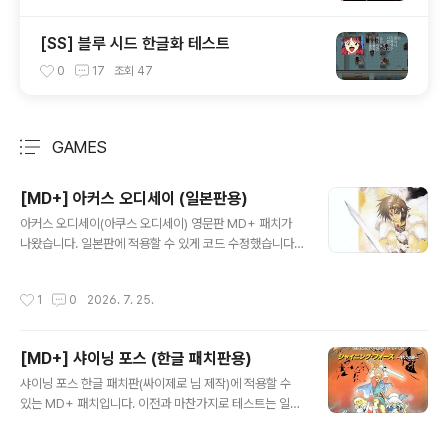
[SS] 블루 시드 한글화 테스트
0
17
조회
47
GAMES
분류 전체보기
주요 글 목록
[MD+] 아커스 오디세이 (일본판용)
글 내용
아커스 오디세이(아쿠스 오디세이) 영문판 MD+ 패치가
나왔습니다. 일본판에 적용할 수 있게 코드 수정했습니다.
일본판 롬파일 CRC32 : 41C5FB4FMD+ 적용 후 롬파
일 CRC32 : 239F8536 사운드팩은 원배포처에서 받으
작성시간
1
0
2026. 7. 25.
시면 됩니다.Arcus Odyssey (MD+) Arcus Odysse
y (MD+)- Patch - Use MD+ patches for Terraoni
on MegaSD, Krikzz Mega EverDrive PRO & COR
[MD+] 샤이닝 포스 (한글 패치판용)
E, MiSTer MegaDrive core, Genesis Plus GX an
글 내용
d PicoDrive Use MSU-MD patches for Mwww.z
샤이닝 포스 한글 패치판(싸이제로 님 제작)에 적용할 수
eldix.net
있는 MD+ 패치입니다. 이전과 마찬가지로 테스트는 일절
하지 않았으므로 어떤 오류가 발생할지 모릅니다. 원제작
자의 말로는 아직 버그가 있을 수 있답니다. 트랙 조정 등으