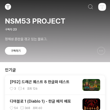
검색하기
티스토리
NSM53 PROJECT
구독자
23
정체성 혼란을 겪고 있는 블로그.
구독하기
신고하기 레이어
열기
인기글
[PS2] 드래곤 퀘스트 8 한글화 테스트
3
4
조회
126
디아블로 1 (Diablo 1) - 한글 패치 배포
54
368
조회
60