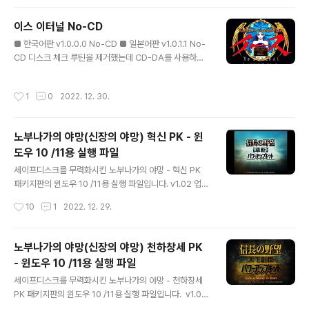
다. 그래서 일본어판의 국가 코드를 아예 무력화시켰습니
다. 이젠 OS의 국가/언어 설정 상관 없이 세이브 및 로드가
이스 이터널 No-CD
가능하며 세이브 파일 또한 호환됩니다. 한국어판은 아래
글 내용
의 링크를 참조하세요. 2019.11.24 - [GAMES/희한한
■ 한국어판 v1.0.0.0 No-CD ■ 일본어판 v1.0.1.1 No-
패치] - 이스 2 이터널 한글판 WAVE MUSIC & No-CD
CD 디스크 체크 루틴을 제거했는데 CD-DA를 사용하는
패치 이스 2 이터널 한글판 WAVE MUSIC & No-CD 패
게임이라 효용성이 크진 않습니다. 취향에 따라 _inmm 패
치 일본에서 이스 2 이터널은 DVD판, CD판, ..
치를 적용하거나 미디 등을 선택해도 됩니다. 당연하지만
작성시간
1
0
2022. 12. 30.
원본 CD를 넣으면 CD-DA가 재생됩니다.
노부나가의 야망(신장의 야망) 혁신 PK - 윈
도우 10 /11용 실행 파일
글 내용
세이프디스크를 무력화시킨 노부나가의 야망 - 혁신 PK
패키지판의 윈도우 10 /11용 실행 파일입니다. v1.02 업데
이트 패치 적용 후 사용하세요. 이건 한글 패치의 윈도우
작성시간
10
1
2022. 12. 29.
10 /11용 실행 파일입니다.
노부나가의 야망(신장의 야망) 천하창세 PK
- 윈도우 10 /11용 실행 파일
글 내용
세이프디스크를 무력화시킨 노부나가의 야망 - 천하창세
PK 패키지판의 윈도우 10 /11용 실행 파일입니다. v1.02
업데이트 패치 적용 후 사용하세요.