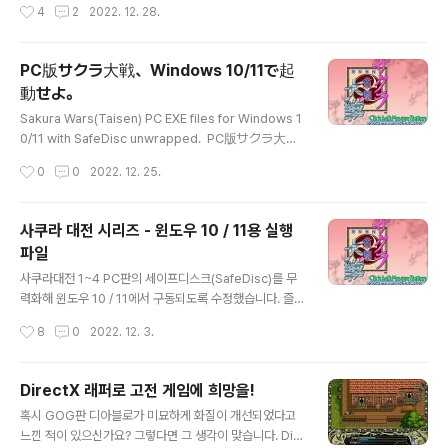
작성시간
4
2
2022. 12. 28.
PC版サクラ大戦、Windows 10/11で起
動せよ。
글 내용
Sakura Wars(Taisen) PC EXE files for Windows 1
0/11 with SafeDisc unwrapped. PC版サクラ大戦
1～4をWindows10/11で起動できるEXEファイルで
작성시간
0
0
2022. 12. 25.
す。 ～サクラ大戦、死にたまふことなかれ～～Saf
eDiscは燃えているか～～起動せよサクラ大戦～ こ
のファイルは、帝国華撃団巴里華撃団ご覧のスポ
사쿠라 대전 시리즈 - 윈도우 10 / 11용 실행
ンサーの提供でお送りします。
파일
글 내용
사쿠라대전 1~4 PC판의 세이프디스크(SafeDisc)를 무
력화해 윈도우 10 / 11에서 구동되도록 수정했습니다. 즐
거운 성탄절 되세요. 메리 크리스마스~ ※ 사쿠라대전 1은
작성시간
8
0
2022. 12. 3.
레지스트리에 설치 정보가 있어야 실행됩니다. 디스크에서
직접 설치하지 않은 분은 첨부된 reg 파일을 아래의 예시
처럼 본인의 환경에 맞게 수정해서 등록하세요. ● 64bit
DirectX 래퍼로 고전 게임에 희망을!
OS[HKEY_LOCAL_MACHINE\SOFTWARE\WOW6
글 내용
혹시 GOG판 디아블로가 미묘하게 화질이 개선되었다고
432Node\SEGA\SAKURA] "Install Director
느낀 적이 있으신가요? 그렇다면 그 생각이 맞습니다. Dir
y"="C:\\Sega\\Sakura1" ● 32bit OS[HKEY_LOCAL