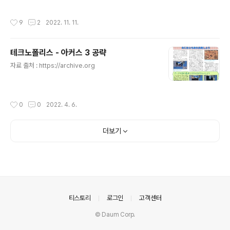
ectX 래퍼(Wrapper)로 원본 해상도를 업스케일링했거
_MACHINE\SOFTWARE\SEGA\SAKURA] "Install
든요. 윈도우 9x 시절의 게임은 일반적으로 DirectX 1~7
Directory"="C:\\Sega\\Sakura1"
작성시간
9
2
2022. 11. 11.
이 사용되었고 주로 DirectDraw를 통해 2D를 처리했는
데 이게 DirectX 8.0으로 올라가면서 Direct3D와 통합
이 됩니다. 그러다 보니 호환성에 문제가 생겨서 게임 실행
테크노폴리스 - 아커스 3 공략
이 제대로 안 되는 거죠. 레거시 지원을 위해 라이브러리가
글 내용
남아 있긴 했는데 윈도우 버전이 올라가면서 그나마도 지
자료 출처 : https://archive.org
원이 끊기고 DirectX 버전 또한 계속 올라가면서 호환 레
이어가 있어도 점점 더 먹통이 되는 현재의 상황에 이르게
되자 호환성 해결을 위해 래퍼가 등장하게 된 겁니다. 현재
작성시간
0
0
2022. 4. 6.
사..
더보기
의안내
티스토리
로그인
고객센터
© Daum Corp.